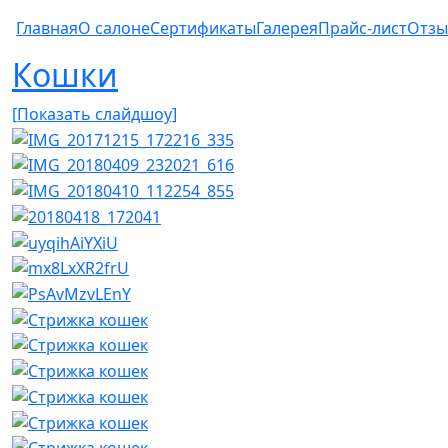
Главная
О салоне
Сертификаты
Галерея
Прайс-лист
Отз
Кошки
[Показать слайдшоу]